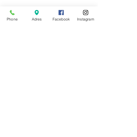
Phone
Adres
Facebook
Instagram
Call us or send message
trough Whatsapp to book
+34 682826461
+34 689454139
Follow us