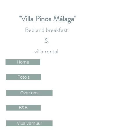
"Villa Pinos Málaga"
Bed and breakfast
&
villa rental
Home
Foto's
Over ons
B&B
Villa verhuur